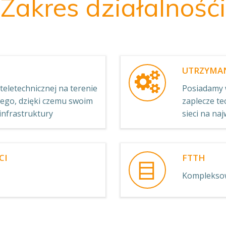
Zakres działalnośći
UTRZYMANI
teletechnicznej na terenie
Posiadamy 
go, dzięki czemu swoim
zaplecze t
infrastruktury
sieci na n
CI
FTTH
Kompleksow