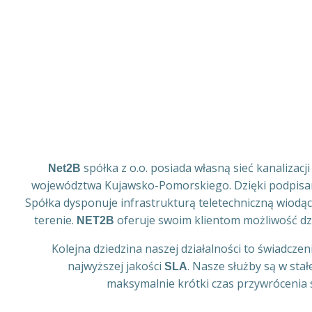
spółka z o.o. posiada własną sieć kanalizacji
Net2B
województwa Kujawsko-Pomorskiego. Dzięki podp
Spółka dysponuje infrastrukturą teletechniczną wiodą
terenie.
oferuje swoim klientom możliwość dzi
NET2B
Kolejna dziedzina naszej działalności to świadczeni
najwyższej jakości
. Nasze służby są w sta
SLA
maksymalnie krótki czas przywrócenia s